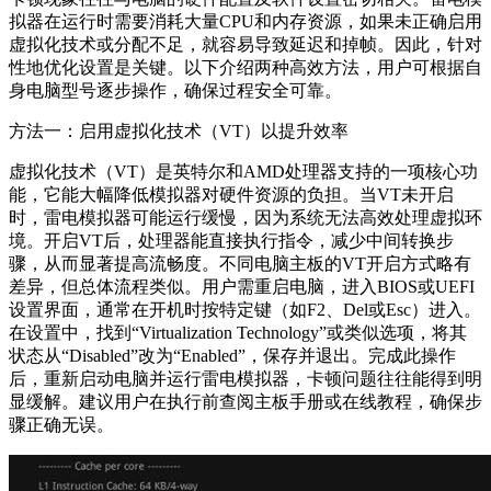
拟器在运行时需要消耗大量CPU和内存资源，如果未正确启用
虚拟化技术或分配不足，就容易导致延迟和掉帧。因此，针对
性地优化设置是关键。以下介绍两种高效方法，用户可根据自
身电脑型号逐步操作，确保过程安全可靠。
方法一：启用虚拟化技术（VT）以提升效率
虚拟化技术（VT）是英特尔和AMD处理器支持的一项核心功
能，它能大幅降低模拟器对硬件资源的负担。当VT未开启
时，雷电模拟器可能运行缓慢，因为系统无法高效处理虚拟环
境。开启VT后，处理器能直接执行指令，减少中间转换步
骤，从而显著提高流畅度。不同电脑主板的VT开启方式略有
差异，但总体流程类似。用户需重启电脑，进入BIOS或UEFI
设置界面，通常在开机时按特定键（如F2、Del或Esc）进入。
在设置中，找到“Virtualization Technology”或类似选项，将其
状态从“Disabled”改为“Enabled”，保存并退出。完成此操作
后，重新启动电脑并运行雷电模拟器，卡顿问题往往能得到明
显缓解。建议用户在执行前查阅主板手册或在线教程，确保步
骤正确无误。