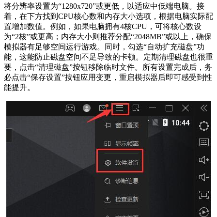
将分辨率设置为“1280x720”或更低，以适应中低端电脑。接
着，在下方找到CPU核心数和内存大小选项，根据电脑实际配
置增加数值。例如，如果电脑拥有4核CPU，可将核心数设
为“2核”或更高；内存大小则推荐分配“2048MB”或以上，确保
模拟器有足够空间运行游戏。同时，勾选“自动扩充磁盘”功
能，这能防止磁盘空间不足导致的卡顿。定期清理磁盘也很重
要，点击“清理磁盘”按钮移除临时文件。所有设置完成后，务
必点击“保存设置”按钮应用变更，重启模拟器后即可感受到性
能提升。