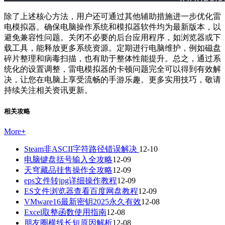
除了上述核心方法，用户还可通过其他辅助措施进一步优化雷
电模拟器。确保电脑操作系统和模拟器软件均为最新版本，以
避免兼容性问题。关闭不必要的后台应用程序，如浏览器或下
载工具，能释放更多系统资源。定期进行电脑维护，例如磁盘
碎片整理和病毒扫描，也有助于整体性能提升。总之，通过系
统化的设置调整，雷电模拟器的卡顿问题完全可以得到有效解
决，让您在电脑上享受流畅的手游乐趣。更多实用技巧，敬请
持续关注相关资讯更新。
相关攻略
More
+
Steam非ASCII字符路径错误解决
12-10
电脑键盘括号输入全攻略
12-09
天穹藏品挂售操作全攻略
12-09
eps文件转jpg详细操作教程
12-09
ES文件浏览器查看百度网盘教程
12-09
VMware16最新密钥2025永久有效
12-08
Excel取整函数使用指南
12-08
朋友圈横线长短原因解析
12-08