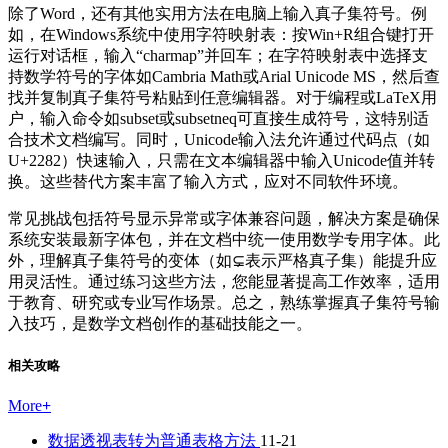
除了Word，还有其他实用方法在电脑上输入真子集符号。例
如，在Windows系统中使用字符映射表：按Win+R组合键打开
运行对话框，输入“charmap”并回车；在字符映射表中选择支
持数学符号的字体如Cambria Math或Arial Unicode MS，然后查
找并复制真子集符号粘贴到任意编辑器。对于编程或LaTeX用
户，输入命令如subset或subsetneq可直接生成符号，这特别适
合技术文档编写。同时，Unicode输入法允许通过代码点（如
U+2282）快速输入，只需在文本编辑器中输入Unicode值并转
换。这些替代方案丰富了输入方式，应对不同软件环境。
常见挑战包括符号显示异常或字体兼容问题，解决方案是确保
系统安装最新字体包，并在文档中统一使用数学专用字体。此
外，理解真子集符号的变体（如⊊表示严格真子集）能提升应
用灵活性。通过练习这些方法，您能显著提高工作效率，适用
于教育、研究或专业写作场景。总之，熟练掌握真子集符号输
入技巧，是数学文档创作的基础技能之一。
相关攻略
More
+
数据透视表转为普通表格方法
11-21