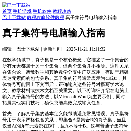
首页
手机游戏
手机软件
教程攻略
巴士下载站
教程攻略
软件教程
真子集符号电脑输入指南
真子集符号电脑输入指南
编辑：巴士下载站
|
更新时间：2025-11-21 11:11:32
在数学领域中，真子集是一个核心概念，它描述了一个集合的
所有元素都属于另一个集合，但两个集合并不相等。这种关系
在集合论、离散数学和其他数学分支中广泛应用，有助于精确
表达元素间的包含关系。真子集的符号通常表示为⊂或⊊，具
体符号可能因上下文而异，正确输入这些符号对撰写学术论
文、教学材料或技术文档至关重要。以下将详细介绍在电脑上
输入真子集符号的方法，以Microsoft Word为主要示例，同时
拓展其他实用技巧，确保您能高效完成输入任务。
首先，了解真子集的基本定义能帮助避免常见错误。真子集符
号用于表示严格包含关系，即集合A是集合B的真子集，当且
仅当A的所有元素都在B中，且A不等于B。这与普通子集符号