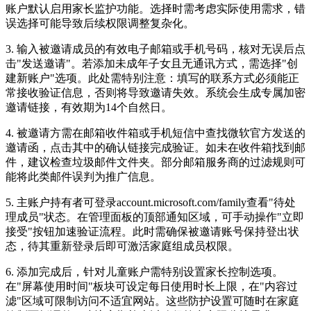
账户默认启用家长监护功能。选择时需考虑实际使用需求，错
误选择可能导致后续权限调整复杂化。
3. 输入被邀请成员的有效电子邮箱或手机号码，核对无误后点
击"发送邀请"。若添加未成年子女且无通讯方式，需选择"创
建新账户"选项。此处需特别注意：填写的联系方式必须能正
常接收验证信息，否则将导致邀请失效。系统会生成专属加密
邀请链接，有效期为14个自然日。
4. 被邀请方需在邮箱收件箱或手机短信中查找微软官方发送的
邀请函，点击其中的确认链接完成验证。如未在收件箱找到邮
件，建议检查垃圾邮件文件夹。部分邮箱服务商的过滤规则可
能将此类邮件误判为推广信息。
5. 主账户持有者可登录account.microsoft.com/family查看"待处
理成员"状态。在管理面板的顶部通知区域，可手动操作"立即
接受"按钮加速验证流程。此时需确保被邀请账号保持登出状
态，待其重新登录后即可激活家庭组成员权限。
6. 添加完成后，针对儿童账户需特别设置家长控制选项。
在"屏幕使用时间"板块可设定每日使用时长上限，在"内容过
滤"区域可限制访问不适宜网站。这些防护设置可随时在家庭