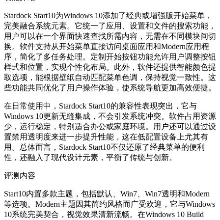
Stardock Start10为Windows 10添加了经典或增强版开始菜单，
完美融合系统元素。它统一了应用、设置和文件的搜索功能，
用户可以在一个界面快速查找所需内容，无需在不同模块间切
换。软件支持从开始菜单直接访问桌面应用和Modern应用程
序，简化了多任务处理。定制开始按钮功能允许用户调整按钮
样式和位置，实现个性化布局。此外，软件还提供智能颜色提
取选项，能根据壁纸自动匹配菜单色调，保持视觉一致性。这
些功能共同优化了用户操作体验，使系统导航更加高效便捷。
在日常使用中，Stardock Start10的兼容性表现突出，它与
Windows 10更新无缝集成，不会引发系统冲突。软件占用资源
少，运行稳定，特别适合办公或家庭环境。用户还可以通过设
置禁用透明度来进一步提升性能，这在低配置设备上尤其有
用。总体而言，Stardock Start10不仅还原了经典菜单的便利
性，还融入了现代设计元素，平衡了传统与创新。
评测内容
Start10内置多款主题，包括默认、Win7、Win7透明和Modern
等选项。Modern主题因其简约风格而广受欢迎，它与Windows
10系统完美契合，视觉效果清新流畅。在Windows 10 Build