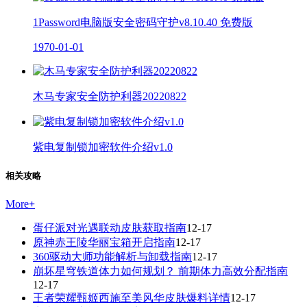
1Password电脑版安全密码守护v8.10.40 免费版
1970-01-01
木马专家安全防护利器20220822
紫电复制锁加密软件介绍v1.0
相关攻略
More
+
蛋仔派对光遇联动皮肤获取指南
12-17
原神赤王陵华丽宝箱开启指南
12-17
360驱动大师功能解析与卸载指南
12-17
崩坏星穹铁道体力如何规划？ 前期体力高效分配指南
12-17
王者荣耀甄姬西施至美风华皮肤爆料详情
12-17