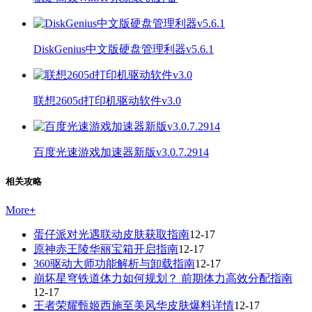
DiskGenius中文版硬盘管理利器v5.6.1
联想2605d打印机驱动软件v3.0
百度光速游戏加速器新版v3.0.7.2914
相关攻略
More
+
蛋仔派对光遇联动皮肤获取指南
12-17
原神赤王陵华丽宝箱开启指南
12-17
360驱动大师功能解析与卸载指南
12-17
崩坏星穹铁道体力如何规划？ 前期体力高效分配指南
12-17
王者荣耀甄姬西施至美风华皮肤爆料详情
12-17