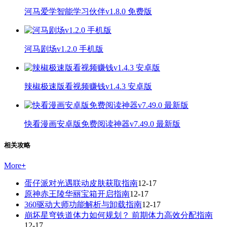
河马爱学智能学习伙伴v1.8.0 免费版
河马剧场v1.2.0 手机版
辣椒极速版看视频赚钱v1.4.3 安卓版
快看漫画安卓版免费阅读神器v7.49.0 最新版
相关攻略
More
+
蛋仔派对光遇联动皮肤获取指南
12-17
原神赤王陵华丽宝箱开启指南
12-17
360驱动大师功能解析与卸载指南
12-17
崩坏星穹铁道体力如何规划？ 前期体力高效分配指南
12-17