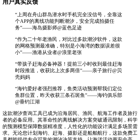
用户真实反馈
“上周在舟山群岛潜水时手机完全没信号，全靠这
个APP的离线功能判断潮汐，安全完成拍摄任
务”——海岛摄影师@蓝色足迹
“作为二十年老渔民，对比过多款潮汐软件，这款
的网格预测最准确，特别是小海湾的数据误差很
小”——渔港从业者@浪里老张
“带孩子赶海必备神器！提前三小时收到最佳赶海
时段推送，收获比上次多两倍”——亲子旅行@贝
壳妈妈
“海钓爱好者强烈推荐，鱼类活动预测帮我们定位
鱼群位置，昨天收获三条石斑鱼”——海钓俱乐部
@垂钓江湖
这款潮汐查询工具已成为沿海居民、渔民、航海工作者及旅行
者的必备应用。其革命性的离线解决方案突破通讯限制，科学
的预测模型保障数据精准度，人性化的功能设计满足多场景需
求。无论您计划海钓、赶海、摄影还是船舶航行，这款免费工
具都能提供专业可靠的潮汐决策支持，让海洋活动更安全高