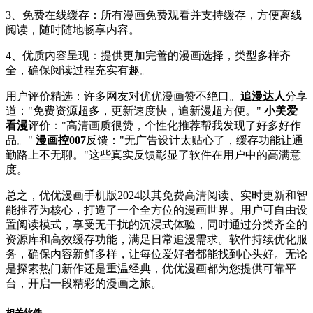
3、免费在线缓存：所有漫画免费观看并支持缓存，方便离线
阅读，随时随地畅享内容。
4、优质内容呈现：提供更加完善的漫画选择，类型多样齐
全，确保阅读过程充实有趣。
用户评价精选：许多网友对优优漫画赞不绝口。
追漫达人
分享
道："免费资源超多，更新速度快，追新漫超方便。"
小美爱
看漫
评价："高清画质很赞，个性化推荐帮我发现了好多好作
品。"
漫画控007
反馈："无广告设计太贴心了，缓存功能让通
勤路上不无聊。"这些真实反馈彰显了软件在用户中的高满意
度。
总之，优优漫画手机版2024以其免费高清阅读、实时更新和智
能推荐为核心，打造了一个全方位的漫画世界。用户可自由设
置阅读模式，享受无干扰的沉浸式体验，同时通过分类齐全的
资源库和高效缓存功能，满足日常追漫需求。软件持续优化服
务，确保内容新鲜多样，让每位爱好者都能找到心头好。无论
是探索热门新作还是重温经典，优优漫画都为您提供可靠平
台，开启一段精彩的漫画之旅。
相关软件