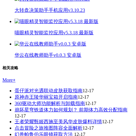
大转盘决策助手手机应用v3.10.23
喵眼精灵智能监控应用v5.3.18 最新版
华云在线教师助手v0.0.3 安卓版
相关攻略
More
+
蛋仔派对光遇联动皮肤获取指南
12-17
原神赤王陵华丽宝箱开启指南
12-17
360驱动大师功能解析与卸载指南
12-17
崩坏星穹铁道体力如何规划？ 前期体力高效分配指南
12-17
王者荣耀甄姬西施至美风华皮肤爆料详情
12-17
点击冒险之旅推图阵容全面解析
12-17
幻兽帕鲁伯乐眼镜获取方法
12-17