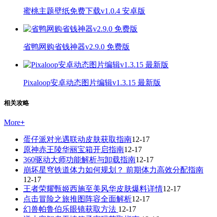
蜜桃主题壁纸免费下载v1.0.4 安卓版
省鸭网购省钱神器v2.9.0 免费版
Pixaloop安卓动态图片编辑v1.3.15 最新版
相关攻略
More
+
蛋仔派对光遇联动皮肤获取指南
12-17
原神赤王陵华丽宝箱开启指南
12-17
360驱动大师功能解析与卸载指南
12-17
崩坏星穹铁道体力如何规划？ 前期体力高效分配指南
12-17
王者荣耀甄姬西施至美风华皮肤爆料详情
12-17
点击冒险之旅推图阵容全面解析
12-17
幻兽帕鲁伯乐眼镜获取方法
12-17