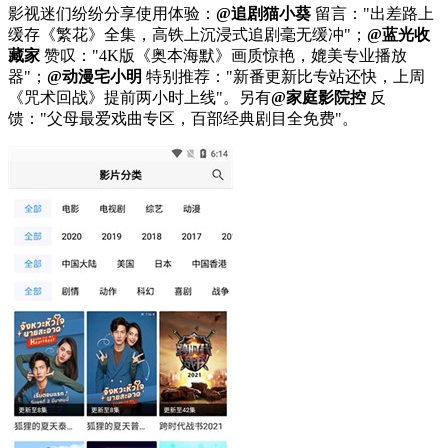
影视迷们纷纷分享使用体验：
@追剧猫小葵
留言："出差路上
缓存《繁花》全集，高铁上沉浸式追剧毫无缓冲"；
@蓝光收
藏家
赞叹："4K版《奥本海默》画质惊艳，媲美专业播放
器"；
@动漫宅小明
特别推荐："新番更新比专站还快，上周
《咒术回战》提前两小时上线"。另有
@家庭影院控
反
馈："父母最爱戏曲专区，百部经典剧目全免费"。