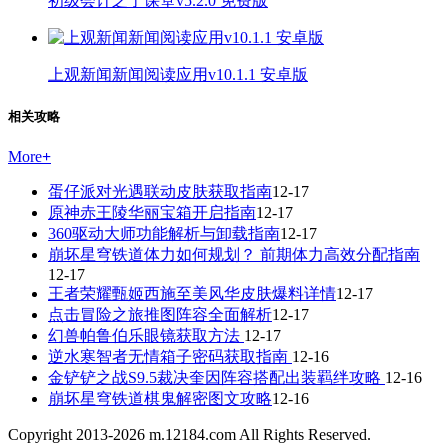
初级会计之了课堂v5.2.0 免费版
上观新闻新闻阅读应用v10.1.1 安卓版
相关攻略
More
+
蛋仔派对光遇联动皮肤获取指南
12-17
原神赤王陵华丽宝箱开启指南
12-17
360驱动大师功能解析与卸载指南
12-17
崩坏星穹铁道体力如何规划？ 前期体力高效分配指南
12-17
王者荣耀甄姬西施至美风华皮肤爆料详情
12-17
点击冒险之旅推图阵容全面解析
12-17
幻兽帕鲁伯乐眼镜获取方法
12-17
逆水寒智者无情箱子密码获取指南
12-16
金铲铲之战S9.5裁决奎因阵容搭配出装羁绊攻略
12-16
崩坏星穹铁道棋鬼解密图文攻略
12-16
Copyright 2013-
2026
m.12184.com All Rights Reserved.