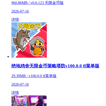
960.86MB / v0.6.123 无限金币版
2026-07-16
详情
绝地鸡舍无限金币策略塔防v100.0.0 ff菜单版
29.39MB / v100.0.0 ff菜单版
2026-07-16
详情