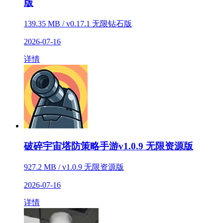
版
139.35 MB / v0.17.1 无限钻石版
2026-07-16
详情
破碎宇宙塔防策略手游v1.0.9 无限资源版
927.2 MB / v1.0.9 无限资源版
2026-07-16
详情