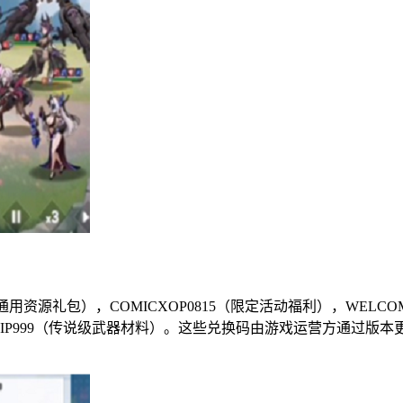
通用资源礼包），COMICXOP0815（限定活动福利），WELCO
），VIP999（传说级武器材料）。这些兑换码由游戏运营方通过