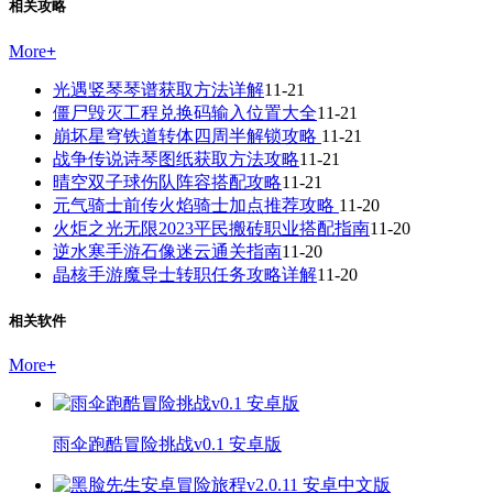
相关攻略
More
+
光遇竖琴琴谱获取方法详解
11-21
僵尸毁灭工程兑换码输入位置大全
11-21
崩坏星穹铁道转体四周半解锁攻略
11-21
战争传说诗琴图纸获取方法攻略
11-21
晴空双子球伤队阵容搭配攻略
11-21
元气骑士前传火焰骑士加点推荐攻略
11-20
火炬之光无限2023平民搬砖职业搭配指南
11-20
逆水寒手游石像迷云通关指南
11-20
晶核手游魔导士转职任务攻略详解
11-20
相关软件
More
+
雨伞跑酷冒险挑战v0.1 安卓版