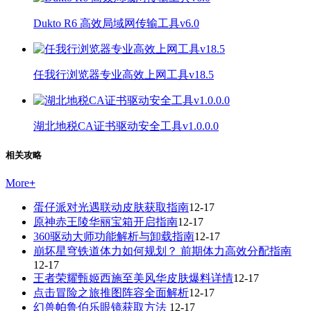
Dukto R6 高效局域网传输工具v6.0
任我行浏览器专业高效上网工具v18.5
湖北地税CA证书驱动安全工具v1.0.0.0
相关攻略
More
+
蛋仔派对光遇联动皮肤获取指南
12-17
原神赤王陵华丽宝箱开启指南
12-17
360驱动大师功能解析与卸载指南
12-17
崩坏星穹铁道体力如何规划？ 前期体力高效分配指南
12-17
王者荣耀甄姬西施至美风华皮肤爆料详情
12-17
点击冒险之旅推图阵容全面解析
12-17
幻兽帕鲁伯乐眼镜获取方法
12-17