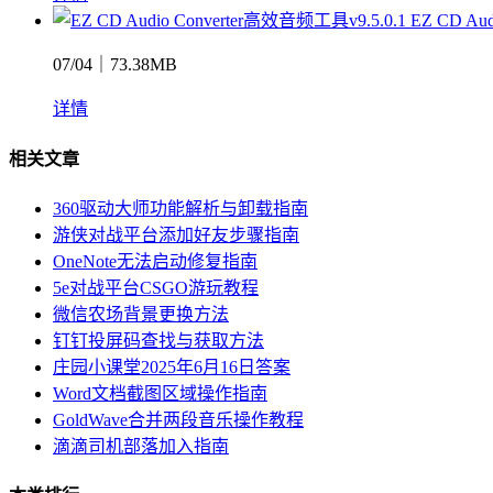
EZ CD Au
07/04｜73.38MB
详情
相关文章
360驱动大师功能解析与卸载指南
游侠对战平台添加好友步骤指南
OneNote无法启动修复指南
5e对战平台CSGO游玩教程
微信农场背景更换方法
钉钉投屏码查找与获取方法
庄园小课堂2025年6月16日答案
Word文档截图区域操作指南
GoldWave合并两段音乐操作教程
滴滴司机部落加入指南