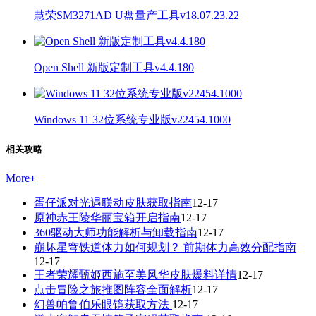
慧荣SM3271AD U盘量产工具v18.07.23.22
Open Shell 新版定制工具v4.4.180
Windows 11 32位系统专业版v22454.1000
相关攻略
More
+
蛋仔派对光遇联动皮肤获取指南
12-17
原神赤王陵华丽宝箱开启指南
12-17
360驱动大师功能解析与卸载指南
12-17
崩坏星穹铁道体力如何规划？ 前期体力高效分配指南
12-17
王者荣耀甄姬西施至美风华皮肤爆料详情
12-17
点击冒险之旅推图阵容全面解析
12-17
幻兽帕鲁伯乐眼镜获取方法
12-17