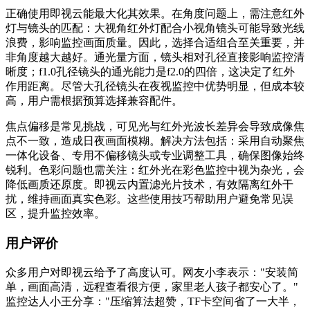
正确使用即视云能最大化其效果。在角度问题上，需注意红外
灯与镜头的匹配：大视角红外灯配合小视角镜头可能导致光线
浪费，影响监控画面质量。因此，选择合适组合至关重要，并
非角度越大越好。通光量方面，镜头相对孔径直接影响监控清
晰度；f1.0孔径镜头的通光能力是f2.0的四倍，这决定了红外
作用距离。尽管大孔径镜头在夜视监控中优势明显，但成本较
高，用户需根据预算选择兼容配件。
焦点偏移是常见挑战，可见光与红外光波长差异会导致成像焦
点不一致，造成日夜画面模糊。解决方法包括：采用自动聚焦
一体化设备、专用不偏移镜头或专业调整工具，确保图像始终
锐利。色彩问题也需关注：红外光在彩色监控中视为杂光，会
降低画质还原度。即视云内置滤光片技术，有效隔离红外干
扰，维持画面真实色彩。这些使用技巧帮助用户避免常见误
区，提升监控效率。
用户评价
众多用户对即视云给予了高度认可。网友小李表示："安装简
单，画面高清，远程查看很方便，家里老人孩子都安心了。"
监控达人小王分享："压缩算法超赞，TF卡空间省了一大半，