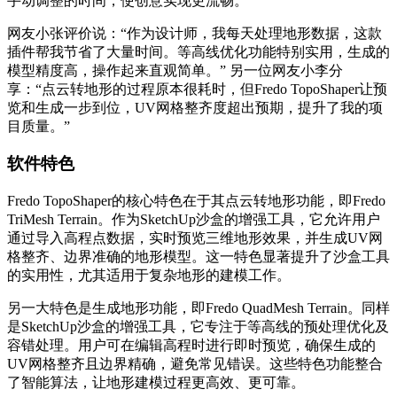
手动调整的时间，使创意实现更流畅。
网友小张评价说：“作为设计师，我每天处理地形数据，这款
插件帮我节省了大量时间。等高线优化功能特别实用，生成的
模型精度高，操作起来直观简单。” 另一位网友小李分
享：“点云转地形的过程原本很耗时，但Fredo TopoShaper让预
览和生成一步到位，UV网格整齐度超出预期，提升了我的项
目质量。”
软件特色
Fredo TopoShaper的核心特色在于其点云转地形功能，即Fredo
TriMesh Terrain。作为SketchUp沙盒的增强工具，它允许用户
通过导入高程点数据，实时预览三维地形效果，并生成UV网
格整齐、边界准确的地形模型。这一特色显著提升了沙盒工具
的实用性，尤其适用于复杂地形的建模工作。
另一大特色是生成地形功能，即Fredo QuadMesh Terrain。同样
是SketchUp沙盒的增强工具，它专注于等高线的预处理优化及
容错处理。用户可在编辑高程时进行即时预览，确保生成的
UV网格整齐且边界精确，避免常见错误。这些特色功能整合
了智能算法，让地形建模过程更高效、更可靠。