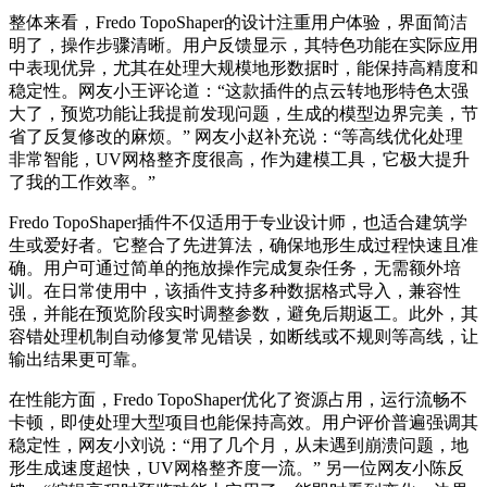
整体来看，Fredo TopoShaper的设计注重用户体验，界面简洁
明了，操作步骤清晰。用户反馈显示，其特色功能在实际应用
中表现优异，尤其在处理大规模地形数据时，能保持高精度和
稳定性。网友小王评论道：“这款插件的点云转地形特色太强
大了，预览功能让我提前发现问题，生成的模型边界完美，节
省了反复修改的麻烦。” 网友小赵补充说：“等高线优化处理
非常智能，UV网格整齐度很高，作为建模工具，它极大提升
了我的工作效率。”
Fredo TopoShaper插件不仅适用于专业设计师，也适合建筑学
生或爱好者。它整合了先进算法，确保地形生成过程快速且准
确。用户可通过简单的拖放操作完成复杂任务，无需额外培
训。在日常使用中，该插件支持多种数据格式导入，兼容性
强，并能在预览阶段实时调整参数，避免后期返工。此外，其
容错处理机制自动修复常见错误，如断线或不规则等高线，让
输出结果更可靠。
在性能方面，Fredo TopoShaper优化了资源占用，运行流畅不
卡顿，即使处理大型项目也能保持高效。用户评价普遍强调其
稳定性，网友小刘说：“用了几个月，从未遇到崩溃问题，地
形生成速度超快，UV网格整齐度一流。” 另一位网友小陈反