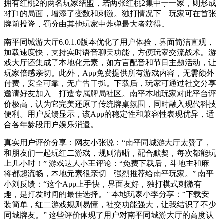
拥有红桃2的两名玩家结盟，若两张红桃2集中于一家，则形成
3打1的局面，增添了变数和刺激。独打情况下，玩家可在首张
牌前投降，罚分由其他玩家中炸弹最大者获得。
南平同城游大厅6.0.1.0版本优化了用户体验，界面简洁直观，
加载速度快，支持实时语音聊天功能，方便玩家交流战术。游
戏大厅还集成了本地化元素，如方言配音和节日主题活动，让
玩家倍感亲切。此外，App免费提供所有游戏内容，无需额外
付费，安全可靠，无广告干扰。下载后，玩家可通过社交分享
邀请好友加入，打造专属牌局社区。南平本地玩家对此平台评
价极高，认为它完美还原了传统牌桌氛围，同时融入现代科技
便利。用户反馈显示，该App的稳定性和兼容性表现优异，适
合各年龄段用户娱乐消遣。
真实用户评价分享：网友小张说：“南平同城游大厅太赞了，
和朋友们一起玩红二游戏，规则清晰，配合默契，每次都能玩
上几小时！” 游戏达人小王评论：“免费下载后，斗地主和麻
将都超流畅，本地元素很亲切，强烈推荐给南平玩家。” 南平
小刘反馈：“这个App上手快，界面友好，独打模式刺激有
趣，是打发时间的最佳选择。” 本地玩家小李分享：“下载安
装简单，红二游戏规则易懂，社交功能强大，让我结识了不少
同城牌友。” 这些评价体现了用户对南平同城游大厅的高度认