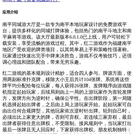
应用介绍
南平同城游大厅是一款专为南平本地玩家设计的免费游戏平
台，提供多样化的同城打牌体验，包括热门的南平斗地主和南
平麻将等游戏。该大厅最新版本6.0.1.0已上线，用户可轻松下
载安装，享受流畅的游戏过程。其中，红二游戏作为福建南平
地区广受欢迎的牌类项目，以其简单易上手和策略性强著称。
玩家通过快速出完手中牌来决胜负，游戏不仅考验技巧，还强
调心理战和团队配合，带来无穷乐趣。
红二游戏的基本规则设计精妙，适合四人参与。牌源方面，使
用两副标准扑克牌，移除大小王后共计104张牌。系统将这些
牌平均分配给每位玩家，每人获得26张牌。发牌顺序由游戏随
机指定起始玩家，后续局则由上一局的上游玩家作为首轮发牌
方，发牌方向为逆时针，确保公平性。在出牌阶段，第一局随
机选择起始出牌者，之后由上局上游玩家开始。起始玩家可自
由出任何合规牌型，其他玩家依次逆时针出牌。轮到自己时，
必须出比上家更大的牌，否则可弃权。若连续三家弃权，最后
出牌者获得任意出牌权，不受限制。接风规则中，当玩家打出
最后一张牌且无人回应时，下家获得出牌权。朋友机制独特：