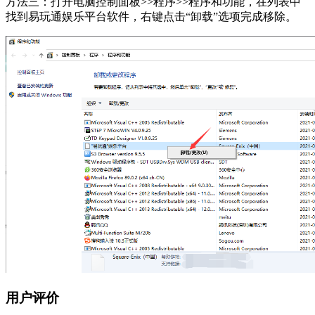
方法三：打开电脑控制面板>>程序>>程序和功能，在列表中
找到易玩通娱乐平台软件，右键点击“卸载”选项完成移除。
用户评价