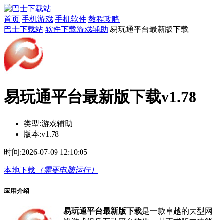
首页
手机游戏
手机软件
教程攻略
巴士下载站
软件下载
游戏辅助
易玩通平台最新版下载
易玩通平台最新版下载v1.78
类型:
游戏辅助
版本:
v1.78
时间:
2026-07-09 12:10:05
本地下载
（需要电脑运行）
应用介绍
易玩通平台最新版下载
是一款卓越的大型网