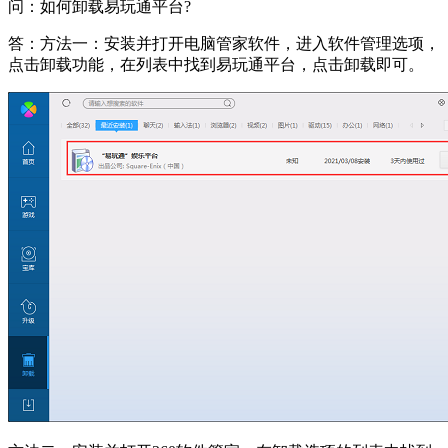
问：如何卸载易玩通平台?
答：方法一：安装并打开电脑管家软件，进入软件管理选项，
点击卸载功能，在列表中找到易玩通平台，点击卸载即可。