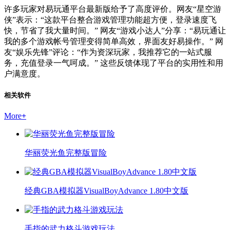
许多玩家对易玩通平台最新版给予了高度评价。网友“星空游
侠”表示：“这款平台整合游戏管理功能超方便，登录速度飞
快，节省了我大量时间。” 网友“游戏小达人”分享：“易玩通让
我的多个游戏帐号管理变得简单高效，界面友好易操作。” 网
友“娱乐先锋”评论：“作为资深玩家，我推荐它的一站式服
务，充值登录一气呵成。” 这些反馈体现了平台的实用性和用
户满意度。
相关软件
More
+
华丽荧光鱼完整版冒险
经典GBA模拟器VisualBoyAdvance 1.80中文版
手指的武力格斗游戏玩法