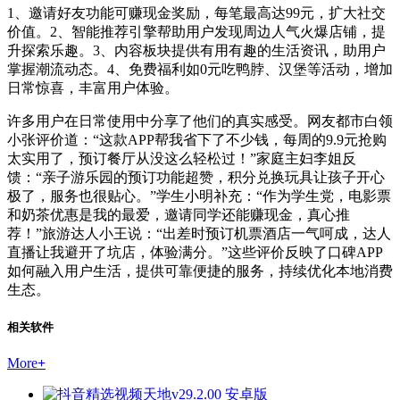
1、邀请好友功能可赚现金奖励，每笔最高达99元，扩大社交
价值。2、智能推荐引擎帮助用户发现周边人气火爆店铺，提
升探索乐趣。3、内容板块提供有用有趣的生活资讯，助用户
掌握潮流动态。4、免费福利如0元吃鸭脖、汉堡等活动，增加
日常惊喜，丰富用户体验。
许多用户在日常使用中分享了他们的真实感受。网友都市白领
小张评价道：“这款APP帮我省下了不少钱，每周的9.9元抢购
太实用了，预订餐厅从没这么轻松过！”家庭主妇李姐反
馈：“亲子游乐园的预订功能超赞，积分兑换玩具让孩子开心
极了，服务也很贴心。”学生小明补充：“作为学生党，电影票
和奶茶优惠是我的最爱，邀请同学还能赚现金，真心推
荐！”旅游达人小王说：“出差时预订机票酒店一气呵成，达人
直播让我避开了坑店，体验满分。”这些评价反映了口碑APP
如何融入用户生活，提供可靠便捷的服务，持续优化本地消费
生态。
相关软件
More
+