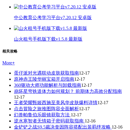
中公教育公考学习平台v7.20.12 安卓版
山火租号手机版下载v1.5.8 最新版
相关攻略
More
+
蛋仔派对光遇联动皮肤获取指南
12-17
原神赤王陵华丽宝箱开启指南
12-17
360驱动大师功能解析与卸载指南
12-17
崩坏星穹铁道体力如何规划？ 前期体力高效分配指南
12-17
王者荣耀甄姬西施至美风华皮肤爆料详情
12-17
点击冒险之旅推图阵容全面解析
12-17
幻兽帕鲁伯乐眼镜获取方法
12-17
逆水寒智者无情箱子密码获取指南
12-16
金铲铲之战S9.5裁决奎因阵容搭配出装羁绊攻略
12-16