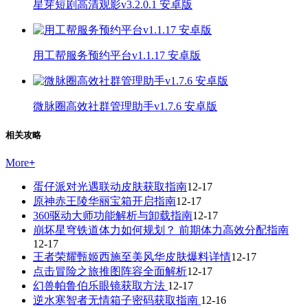
星芽短剧高清观影v3.2.0.1 安卓版
用工帮服务预约平台v1.1.17 安卓版
微脉圈高效社群管理助手v1.7.6 安卓版
相关攻略
More
+
蛋仔派对光遇联动皮肤获取指南
12-17
原神赤王陵华丽宝箱开启指南
12-17
360驱动大师功能解析与卸载指南
12-17
崩坏星穹铁道体力如何规划？ 前期体力高效分配指南
12-17
王者荣耀甄姬西施至美风华皮肤爆料详情
12-17
点击冒险之旅推图阵容全面解析
12-17
幻兽帕鲁伯乐眼镜获取方法
12-17
逆水寒智者无情箱子密码获取指南
12-16