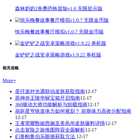
森林奶奶2免费恐怖冒险v1.0 无限提示版
快乐晚餐故事餐厅模拟v1.0.7 无限金币版
金铲铲之战安卓策略游戏v1.9.22 单机版
相关攻略
More
+
蛋仔派对光遇联动皮肤获取指南
12-17
原神赤王陵华丽宝箱开启指南
12-17
360驱动大师功能解析与卸载指南
12-17
崩坏星穹铁道体力如何规划？ 前期体力高效分配指南
12-17
王者荣耀甄姬西施至美风华皮肤爆料详情
12-17
点击冒险之旅推图阵容全面解析
12-17
幻兽帕鲁伯乐眼镜获取方法
12-17