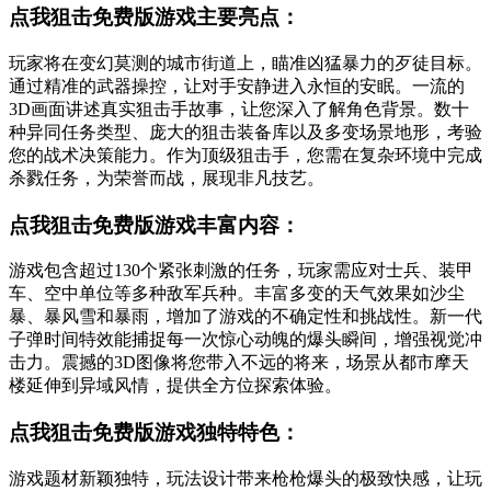
点我狙击免费版游戏主要亮点：
玩家将在变幻莫测的城市街道上，瞄准凶猛暴力的歹徒目标。
通过精准的武器操控，让对手安静进入永恒的安眠。一流的
3D画面讲述真实狙击手故事，让您深入了解角色背景。数十
种异同任务类型、庞大的狙击装备库以及多变场景地形，考验
您的战术决策能力。作为顶级狙击手，您需在复杂环境中完成
杀戮任务，为荣誉而战，展现非凡技艺。
点我狙击免费版游戏丰富内容：
游戏包含超过130个紧张刺激的任务，玩家需应对士兵、装甲
车、空中单位等多种敌军兵种。丰富多变的天气效果如沙尘
暴、暴风雪和暴雨，增加了游戏的不确定性和挑战性。新一代
子弹时间特效能捕捉每一次惊心动魄的爆头瞬间，增强视觉冲
击力。震撼的3D图像将您带入不远的将来，场景从都市摩天
楼延伸到异域风情，提供全方位探索体验。
点我狙击免费版游戏独特特色：
游戏题材新颖独特，玩法设计带来枪枪爆头的极致快感，让玩