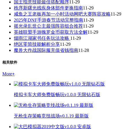
国王指意技能最佳搭配顺序
11-29
秩序新曙光残疾身体部件更换指南
11-29
咸鱼之王老板再加一小时活动网吧大赛阵容攻略
11-29
2025年DNF手游春节活动完整指南
11-29
摇光录乱世公主最强阵容组合推荐
11-29
英雄联盟手游魄罗金币获取方法全解
11-29
烟雨江湖家书任务玩法攻略
11-29
绝区零简技能解析分享
11-29
魔兽大作战国际服充值省钱指南
11-28
相关软件
More
+
模拟卡车大师免费版畅玩v1.0.0 无限钻石版
无枪生存策略竞技战场v0.1.19 最新版