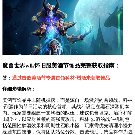
魔兽世界wlk怀旧服美酒节饰品完整获取指南：
答：
通过击败美酒节专属首领科林·烈酒来获取饰品
详细步骤解析：
美酒节饰品并非随机掉落，而是源自一场激烈的首领战。科林
·烈酒作为节日活动的核心首领，其战斗设定在黑石深渊副本
内。玩家需要组建一支均衡的队伍，建议包含坦克、治疗和输
出职业，以应对首领的高强度攻击。科林·烈酒的战斗机制包
括范围性醉酒效果和周期性召唤小怪，玩家需优先清理小怪并
躲避范围技能，保持团队站位分散。击败他后，饰品将作为战