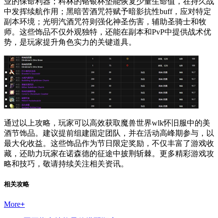
业的保命利器；科林的铬银杯垫能恢复少量生命值，在持久战
中发挥续航作用；黑暗苦酒咒符赋予暗影抗性buff，应对特定
副本环境；光明汽酒咒符则强化神圣伤害，辅助圣骑士和牧
师。这些饰品不仅外观独特，还能在副本和PvP中提供战术优
势，是玩家提升角色实力的关键道具。
通过以上攻略，玩家可以高效获取魔兽世界wlk怀旧服中的美
酒节饰品。建议提前组建固定团队，并在活动高峰期参与，以
最大化收益。这些饰品作为节日限定奖励，不仅丰富了游戏收
藏，还助力玩家在诺森德的征途中披荆斩棘。更多精彩游戏攻
略和技巧，敬请持续关注相关资讯。
相关攻略
More
+