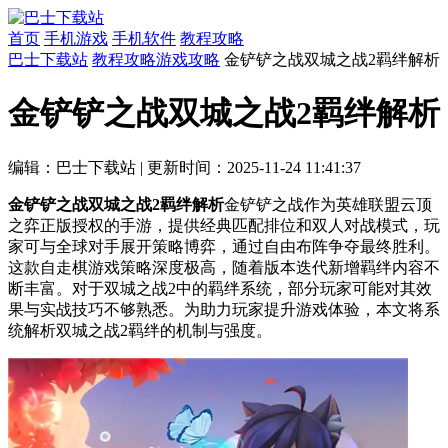
首页
手机游戏
手机软件
教程攻略
巴士下载站
教程攻略
游戏攻略
金铲铲之战双城之战2羁绊解析
金铲铲之战双城之战2羁绊解析
编辑：巴士下载站
|
更新时间：2025-11-24 11:41:37
金铲铲之战双城之战2羁绊解析
金铲铲之战作为英雄联盟云顶
之弈正版授权的手游，提供经典匹配排位和双人对战模式，玩
家可与全球对手展开策略博弈，通过自由布阵争夺最终胜利。
这款自走棋游戏策略深度极高，随着版本迭代新增羁绊内容不
断丰富。对于双城之战2中的羁绊系统，部分玩家可能对其效
果与实战技巧不够熟悉。为助力玩家提升游戏体验，本文将系
统解析双城之战2羁绊的机制与强度。