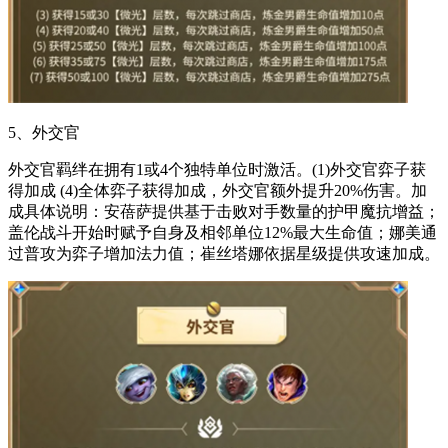
5、外交官
外交官羁绊在拥有1或4个独特单位时激活。(1)外交官弈子获
得加成 (4)全体弈子获得加成，外交官额外提升20%伤害。加
成具体说明：安蓓萨提供基于击败对手数量的护甲魔抗增益；
盖伦战斗开始时赋予自身及相邻单位12%最大生命值；娜美通
过普攻为弈子增加法力值；崔丝塔娜依据星级提供攻速加成。