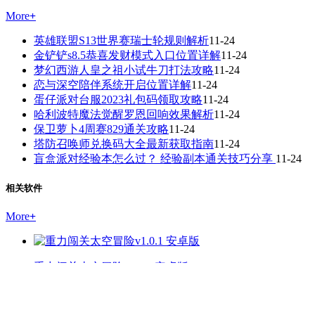
More
+
英雄联盟S13世界赛瑞士轮规则解析
11-24
金铲铲s8.5恭喜发财模式入口位置详解
11-24
梦幻西游人皇之祖小试牛刀打法攻略
11-24
恋与深空陪伴系统开启位置详解
11-24
蛋仔派对台服2023礼包码领取攻略
11-24
哈利波特魔法觉醒罗恩回响效果解析
11-24
保卫萝卜4周赛829通关攻略
11-24
塔防召唤师兑换码大全最新获取指南
11-24
盲盒派对经验本怎么过？ 经验副本通关技巧分享
11-24
相关软件
More
+
重力闯关太空冒险v1.0.1 安卓版