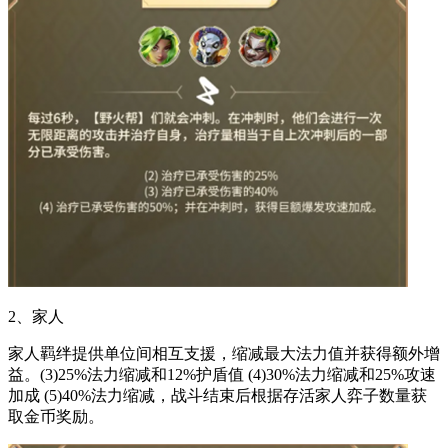
2、家人
家人羁绊提供单位间相互支援，缩减最大法力值并获得额外增
益。(3)25%法力缩减和12%护盾值 (4)30%法力缩减和25%攻速
加成 (5)40%法力缩减，战斗结束后根据存活家人弈子数量获
取金币奖励。