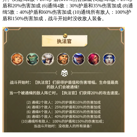
盾和20%伤害加成 (6)通缉4敌：30%护盾和35%伤害加成 (8)通
缉5敌：40%护盾和60%伤害加成 (10)通缉所有敌人：100%护
盾和150%伤害加成，战斗开始时没收敌人装备。