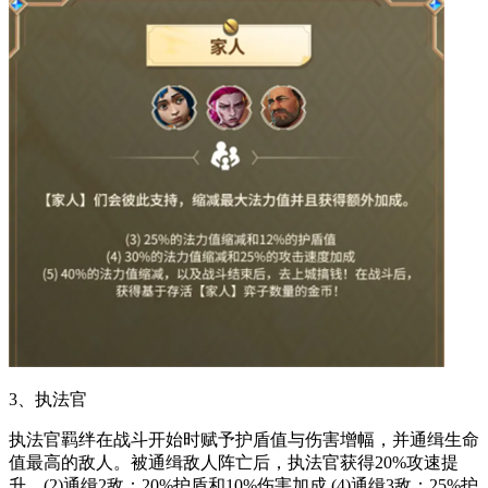
3、执法官
执法官羁绊在战斗开始时赋予护盾值与伤害增幅，并通缉生命
值最高的敌人。被通缉敌人阵亡后，执法官获得20%攻速提
升。(2)通缉2敌：20%护盾和10%伤害加成 (4)通缉3敌：25%护