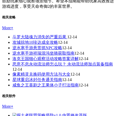
鼓励玩家细心观察场景细节。希望本指南能帮助玩家高效推进
游戏进度，享受天命奇御2的丰富世界。
相关攻略
More
+
斗罗大陆魂力消失的严重后果
12-14
攻城掠地10珍达成全攻略
12-14
逆水寒手游悬赏抓NPC攻略
12-14
逆水寒手游祥瑞混沌坐骑获取指南
12-14
洛克王国细心观察活动攻略答案详解
12-14
恶意不息永动流法师怎么玩？ 永动流法师加点装备指南
12-14
像素精灵兑换码使用方法与大全
12-14
星球重启冰封任务通关指南
12-14
咸鱼之王喜剧之王果体小子打法指南
12-14
相关软件
More
+