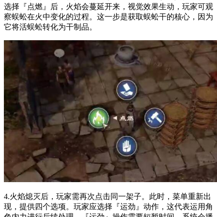
选择『点燃』后，火焰会蔓延开来，视觉效果生动，玩家可观
察蜈蚣在火中变化的过程。这一步是获取蜈蚣干的核心，因为
它将活蜈蚣转化为干制品。
4.火焰熄灭后，玩家需再次点击同一架子。此时，菜单重新出
现，提供四个选项。玩家应选择『运劲』动作，这代表运用角
色内力进行后续处理。『运劲』操作需要短暂时间，系统会播