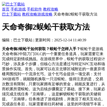
首页
手机游戏
手机软件
教程攻略
巴士下载站
教程攻略
游戏攻略
天命奇御2蜈蚣干获取方法
天命奇御2蜈蚣干获取方法
编辑：巴士下载站
|
更新时间：2025-12-14 11:40:39
天命奇御2蜈蚣干如何获取？蜈蚣干怎样入手？
蜈蚣干是游戏
天命奇御2中陌刀门DLC的一个重要任务道具，玩家需要它来
完成特定剧情或挑战。在游戏世界中，蜈蚣干的获取过程设计
巧妙，涉及多个步骤，但核心方法是通过与特定NPC互动和场
景操作实现。首先，玩家可以在京北驿区域附近的一座废弃塔
楼周围找到一个流浪乞丐。这个乞丐会提供一项交易：支付
300游戏币，就能随机换取一只活蜈蚣。值得注意的是，交易
次数没有限制，只要玩家拥有足够的资金，就能反复进行，从
而积累所需蜈蚣。这为后续步骤奠定了基础。接下来，玩家必
须完成主线任务『京南驿』，这是解锁蜈蚣干获取的关键前
提。『京南驿』任务推进了游戏剧情，并激活了相关互动点。
完成该任务后，玩家需要前往药材铺，这里的环境细节丰富，