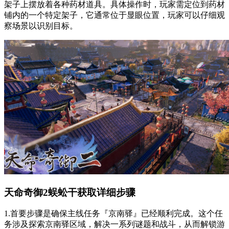
架子上摆放着各种药材道具。具体操作时，玩家需定位到药材
铺内的一个特定架子，它通常位于显眼位置，玩家可以仔细观
察场景以识别目标。
天命奇御2蜈蚣干获取详细步骤
1.首要步骤是确保主线任务『京南驿』已经顺利完成。这个任
务涉及探索京南驿区域，解决一系列谜题和战斗，从而解锁游