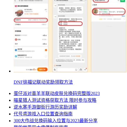
DNF徐福记联动奖励领取方法
蛋仔派对喜羊羊联动皮肤兑换码完整版2023
喵星猎人测试资格获取方法 限时参与攻略
逆水寒手游御街行游历奖励详解
代号鸢游戏入口位置查询指南
300大作战兑换码输入位置与2023最新分享