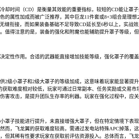
冷却时间（CD）是衡量其效能的重要指标，较短的CD能让罩子
色的属性加成而被广泛推荐，其中巨龙11件套或8+3组合是理
以无缝衔接，而如果装备基础不足导致CD延长至6秒以上，实战
。值得注意的是，装备的强化和附魔也能辅助提升罩子等级，但
决定性作用。合适的武器能直接增加技能等级，强化罩子的覆
供2级小罩子和2级大罩子的等级加成，这意味着玩家能显著提
套的获取难度相对较低，玩家可通过日常副本、任务奖励或交易
伤害攻击，是提升团队生存率的利器。玩家在强化过程中，应关
小罩子技能进行提升，未直接增强大罩子，但在特定情境下表现
然而，飞龙翼的获取难度较高，需通过发电站特殊APC掉落，
，但其稀有性要求玩家在获取前评估资源投入。总体而言，飞龙