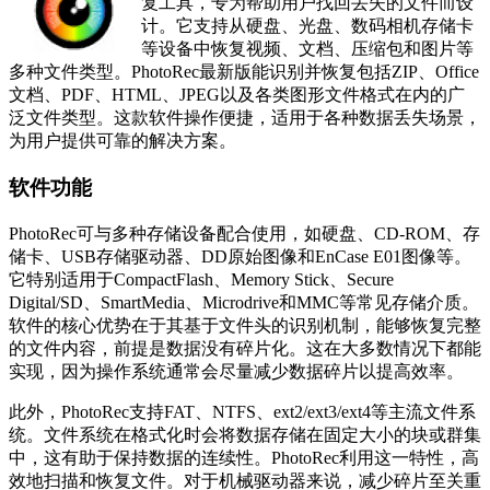
复工具，专为帮助用户找回丢失的文件而设
计。它支持从硬盘、光盘、数码相机存储卡
等设备中恢复视频、文档、压缩包和图片等
多种文件类型。PhotoRec最新版能识别并恢复包括ZIP、Office
文档、PDF、HTML、JPEG以及各类图形文件格式在内的广
泛文件类型。这款软件操作便捷，适用于各种数据丢失场景，
为用户提供可靠的解决方案。
软件功能
PhotoRec可与多种存储设备配合使用，如硬盘、CD-ROM、存
储卡、USB存储驱动器、DD原始图像和EnCase E01图像等。
它特别适用于CompactFlash、Memory Stick、Secure
Digital/SD、SmartMedia、Microdrive和MMC等常见存储介质。
软件的核心优势在于其基于文件头的识别机制，能够恢复完整
的文件内容，前提是数据没有碎片化。这在大多数情况下都能
实现，因为操作系统通常会尽量减少数据碎片以提高效率。
此外，PhotoRec支持FAT、NTFS、ext2/ext3/ext4等主流文件系
统。文件系统在格式化时会将数据存储在固定大小的块或群集
中，这有助于保持数据的连续性。PhotoRec利用这一特性，高
效地扫描和恢复文件。对于机械驱动器来说，减少碎片至关重