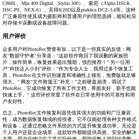
C860L、Mju 400 Digital、Stylus 300）、索尼（Alpha DSLR、
DSC-P9、NEX-6）、宾得K20D以及praktica DCZ-3.4等。这种
广泛兼容性使其成为摄影师和普通用户的理想选择，能轻松应
对存储卡误删或设备故障问题。
用户评价
众多用户对PhotoRec赞誉有加，以下是一些真实的反馈：网
友"数据守护者"分享道："这款软件救回了我误删的家族照
片，操作简单，恢复效果超出预期，强烈推荐！" 另一位用
户"科技达人小刘"评价："作为专业人士，我用过多个恢复工
具，PhotoRec在文件识别速度和准确性上领先，免费版就足够
强大。" 网友"文件救援王"补充："之前硬盘崩溃，我试了
PhotoRec，它成功恢复了所有工作文档，界面友好，新手也能
快速上手。" 这些评价突显了软件在日常使用中的可靠性和用
户友好性。
总之，PhotoRec文件恢复利器凭借其强大的功能和广泛兼容
性，成为数据恢复领域的佼佼者。它不仅能处理各种文件格式
和设备，还通过忽略文件系统的方式提升恢复成功率。无论是
个人用户还是企业场景，这款软件都能提供高效、安全的解决
方案。用户反馈证实了其实际价值，帮助无数人找回珍贵数