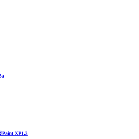
5a
int XP1.3