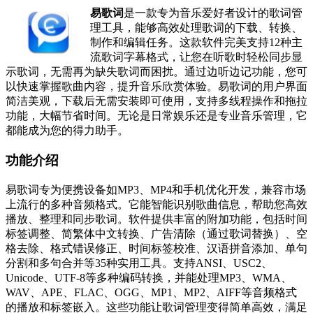
易歌词
是一款专为音乐爱好者设计的歌词管
理工具，能够高效处理歌词的下载、转换、
制作和编辑任务。这款软件完美支持12种主
流歌词字幕格式，让您在听歌时轻松同步显
示歌词，无需再为缺失歌词而困扰。通过边听边记功能，您可
以快速掌握歌曲内容，提升音乐欣赏体验。易歌词的用户界面
简洁美观，下载后无需安装即可使用，支持多线程操作和拖拉
功能，大幅节省时间。无论是日常娱乐还是专业音乐管理，它
都能成为您的得力助手。
功能介绍
易歌词专为便携设备如MP3、MP4和手机优化开发，兼容市场
上流行的多种音频格式。它能智能识别歌曲信息，帮助您高效
播放、整理和同步歌词。软件提供丰富的附加功能，包括时间
标签调整、简繁体中文转换、广告清除（通过歌词替换）、空
格去除、格式错误修正、时间标签校准、汉语拼音添加、单句
分割和多句合并等35种实用工具。支持ANSI、USC2、
Unicode、UTF-8等多种编码转换，并能处理MP3、WMA、
WAV、APE、FLAC、OGG、MP1、MP2、AIFF等音频格式
的播放和标签嵌入。这些功能让歌词管理变得简单高效，满足