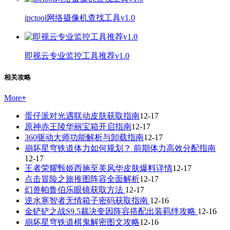
ipctool网络摄像机查找工具v1.0
即视云专业监控工具推荐v1.0
相关攻略
More
+
蛋仔派对光遇联动皮肤获取指南
12-17
原神赤王陵华丽宝箱开启指南
12-17
360驱动大师功能解析与卸载指南
12-17
崩坏星穹铁道体力如何规划？ 前期体力高效分配指南
12-17
王者荣耀甄姬西施至美风华皮肤爆料详情
12-17
点击冒险之旅推图阵容全面解析
12-17
幻兽帕鲁伯乐眼镜获取方法
12-17
逆水寒智者无情箱子密码获取指南
12-16
金铲铲之战S9.5裁决奎因阵容搭配出装羁绊攻略
12-16
崩坏星穹铁道棋鬼解密图文攻略
12-16