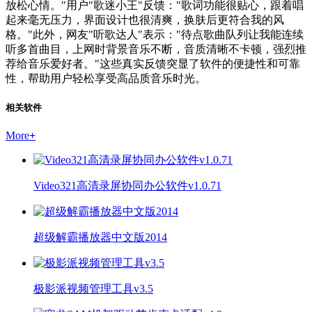
放松心情。"用户"歌迷小王"反馈："歌词功能很贴心，跟着唱
起来毫无压力，界面设计也很清爽，换肤后更符合我的风
格。"此外，网友"听歌达人"表示："待点歌曲队列让我能连续
听多首曲目，上网时背景音乐不断，音质清晰不卡顿，强烈推
荐给音乐爱好者。"这些真实反馈突显了软件的便捷性和可靠
性，帮助用户轻松享受高品质音乐时光。
相关软件
More
+
Video321高清录屏协同办公软件v1.0.71
超级解霸播放器中文版2014
极影派视频管理工具v3.5