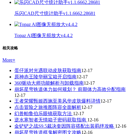
乐闪CAD尺寸统计助手v1.1.6662.28681
Topaz AI图像无损放大v4.4.2
相关攻略
More
+
蛋仔派对光遇联动皮肤获取指南
12-17
原神赤王陵华丽宝箱开启指南
12-17
360驱动大师功能解析与卸载指南
12-17
崩坏星穹铁道体力如何规划？ 前期体力高效分配指南
12-17
王者荣耀甄姬西施至美风华皮肤爆料详情
12-17
点击冒险之旅推图阵容全面解析
12-17
幻兽帕鲁伯乐眼镜获取方法
12-17
逆水寒智者无情箱子密码获取指南
12-16
金铲铲之战S9.5裁决奎因阵容搭配出装羁绊攻略
12-16
崩坏星穹铁道棋鬼解密图文攻略
12-16