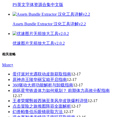
PS英文字体资源合集中文版
Assets Bundle Extractor 汉化工具详解v2.2
优速图片无损放大工具v2.0.2
相关攻略
More
+
蛋仔派对光遇联动皮肤获取指南
12-17
原神赤王陵华丽宝箱开启指南
12-17
360驱动大师功能解析与卸载指南
12-17
崩坏星穹铁道体力如何规划？ 前期体力高效分配指南
12-17
王者荣耀甄姬西施至美风华皮肤爆料详情
12-17
点击冒险之旅推图阵容全面解析
12-17
幻兽帕鲁伯乐眼镜获取方法
12-17