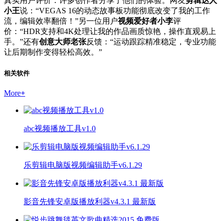
真实用户评价：许多创作者分享了他们的体验。网友
剪辑达人
小王
说：“VEGAS 16的动态故事板功能彻底改变了我的工作
流，编辑效率翻倍！”另一位用户
视频爱好者小李
评
价：“HDR支持和4K处理让我的作品画质惊艳，操作直观易上
手。”还有
创意大师老张
反馈：“运动跟踪精准稳定，专业功能
让后期制作变得轻松高效。”
相关软件
More
+
abc视频播放工具v1.0
乐剪辑电脑版视频编辑助手v6.1.29
影音先锋安卓版播放利器v4.3.1 最新版