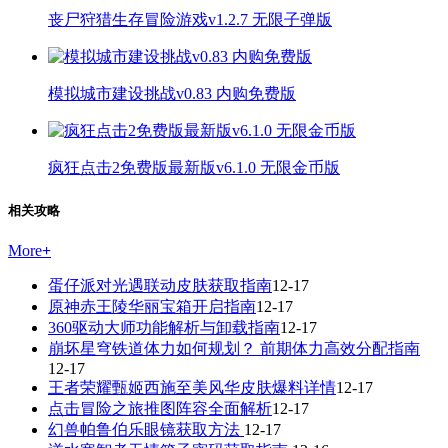
丧尸狩猎生存冒险游戏v1.2.7 无限子弹版
模拟城市建设挑战v0.83 内购免费版
疯狂点击2免费版最新版v6.1.0 无限金币版
相关攻略
More
+
蛋仔派对光遇联动皮肤获取指南
12-17
原神赤王陵华丽宝箱开启指南
12-17
360驱动大师功能解析与卸载指南
12-17
崩坏星穹铁道体力如何规划？ 前期体力高效分配指南
12-17
王者荣耀甄姬西施至美风华皮肤爆料详情
12-17
点击冒险之旅推图阵容全面解析
12-17
幻兽帕鲁伯乐眼镜获取方法
12-17