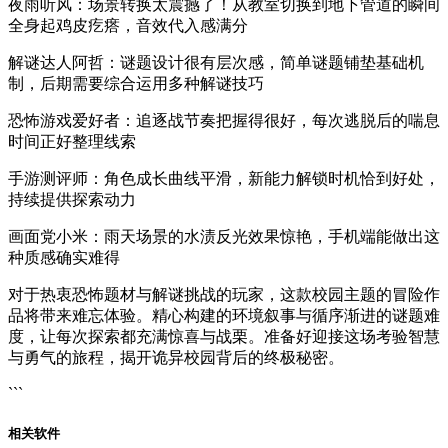
夜雨听风：场景转换太震撼了！从教室切换到地下管道的瞬间
全身起鸡皮疙瘩，音效代入感满分
解谜达人阿哲：谜题设计很有层次感，简单谜题铺垫基础机
制，后期需要综合运用多种解谜技巧
恐怖游戏爱好者：追逐战节奏把握得很好，每次逃脱后的喘息
时间正好整理线索
手游测评师：角色成长曲线平滑，新能力解锁时机恰到好处，
持续提供探索动力
画面党小米：雨天场景的水渍反光效果惊艳，手机端能做出这
种质感确实难得
对于热衷恐怖题材与解谜挑战的玩家，这款校园主题的冒险作
品将带来难忘体验。精心构建的环境叙事与循序渐进的谜题难
度，让每次探索都充满惊喜与战栗。准备好迎接这场考验智慧
与勇气的旅程，揭开诡异校园背后的终极秘密。
```
相关软件