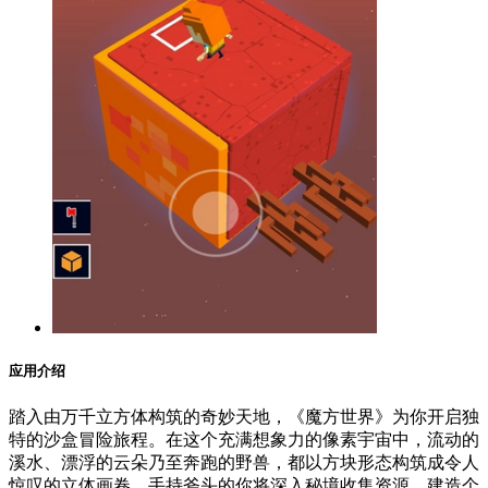
应用介绍
踏入由万千立方体构筑的奇妙天地，《魔方世界》为你开启独
特的沙盒冒险旅程。在这个充满想象力的像素宇宙中，流动的
溪水、漂浮的云朵乃至奔跑的野兽，都以方块形态构筑成令人
惊叹的立体画卷。手持斧头的你将深入秘境收集资源，建造个