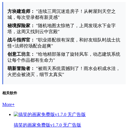
方块建造师：
"连续三周沉迷造房子！从树屋到天空之
城，每次登录都有新灵感"
秘境探险家：
"随机地图太惊艳了，上周发现水下金字
塔，这周又找到云中宫殿"
战斗指挥官：
"职业搭配很有深度，和好友组队时战士抗
怪+法师控场配合超爽"
创意工坊主：
"给地精部落做了旋转风车，动态建筑系统
让每个作品都有生命力"
萌新冒险者：
"被雨天系统震撼到了！雨水会积成水洼，
火把会被浇灭，细节太真实"
相关软件
More
+
搞笑的画家免费版v1.7.0 无广告版