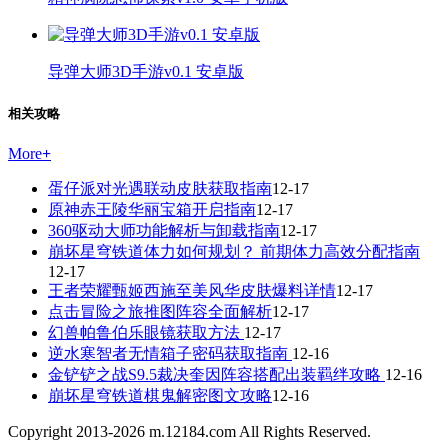
导弹大师3D手游v0.1 安卓版
相关攻略
More
+
蛋仔派对光遇联动皮肤获取指南
12-17
原神赤王陵华丽宝箱开启指南
12-17
360驱动大师功能解析与卸载指南
12-17
崩坏星穹铁道体力如何规划？ 前期体力高效分配指南
12-17
王者荣耀甄姬西施至美风华皮肤爆料详情
12-17
点击冒险之旅推图阵容全面解析
12-17
幻兽帕鲁伯乐眼镜获取方法
12-17
逆水寒智者无情箱子密码获取指南
12-16
金铲铲之战S9.5裁决奎因阵容搭配出装羁绊攻略
12-16
崩坏星穹铁道棋鬼解密图文攻略
12-16
Copyright 2013-
2026
m.12184.com All Rights Reserved.