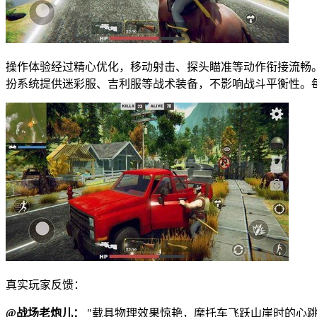
操作体验经过精心优化，移动射击、探头瞄准等动作衔接流畅
扮系统提供迷彩服、吉利服等战术装备，不影响战斗平衡性。
真实玩家反馈：
@战场老炮儿：
"载具物理效果惊艳，摩托车飞跃山崖时的心跳