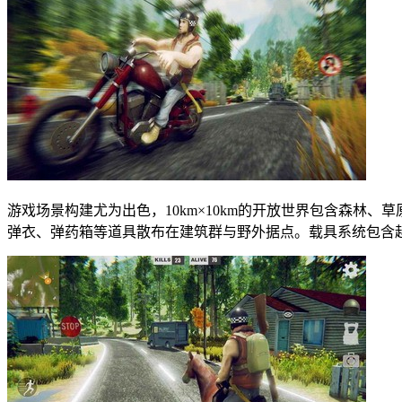
游戏场景构建尤为出色，10km×10km的开放世界包含森
弹衣、弹药箱等道具散布在建筑群与野外据点。载具系统包含