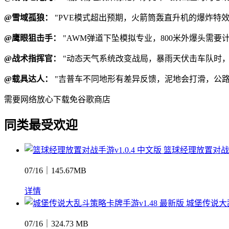
@雪域孤狼：
"PVE模式超出预期，火箭筒轰直升机的爆炸特
@鹰眼狙击手：
"AWM弹道下坠模拟专业，800米外爆头需要
@战术指挥官：
"动态天气系统改变战局，暴雨天伏击车队时，
@载具达人：
"吉普车不同地形有差异反馈，泥地会打滑，公路
需要网络
放心下载
免谷歌商店
同类最受欢迎
篮球经理放置对战手游
07/16｜145.67MB
详情
城堡传说大乱
07/16｜324.73 MB