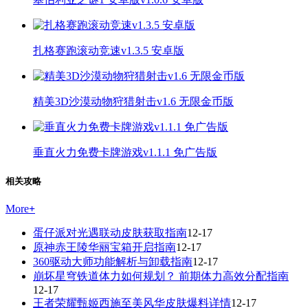
扎格赛跑滚动竞速v1.3.5 安卓版
精美3D沙漠动物狩猎射击v1.6 无限金币版
垂直火力免费卡牌游戏v1.1.1 免广告版
相关攻略
More
+
蛋仔派对光遇联动皮肤获取指南
12-17
原神赤王陵华丽宝箱开启指南
12-17
360驱动大师功能解析与卸载指南
12-17
崩坏星穹铁道体力如何规划？ 前期体力高效分配指南
12-17
王者荣耀甄姬西施至美风华皮肤爆料详情
12-17