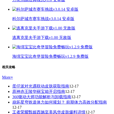
科尔萨城市赛车挑战v3.0.14 安卓版
逃离克里夫手游下载v1.00 无敌版
海绵宝宝比奇堡冒险免费畅玩v1.2.9 免费版
相关攻略
More
+
蛋仔派对光遇联动皮肤获取指南
12-17
原神赤王陵华丽宝箱开启指南
12-17
360驱动大师功能解析与卸载指南
12-17
崩坏星穹铁道体力如何规划？ 前期体力高效分配指南
12-17
王者荣耀甄姬西施至美风华皮肤爆料详情
12-17