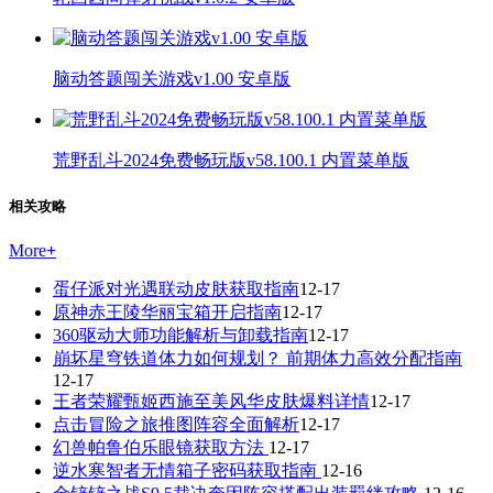
脑动答题闯关游戏v1.00 安卓版
荒野乱斗2024免费畅玩版v58.100.1 内置菜单版
相关攻略
More
+
蛋仔派对光遇联动皮肤获取指南
12-17
原神赤王陵华丽宝箱开启指南
12-17
360驱动大师功能解析与卸载指南
12-17
崩坏星穹铁道体力如何规划？ 前期体力高效分配指南
12-17
王者荣耀甄姬西施至美风华皮肤爆料详情
12-17
点击冒险之旅推图阵容全面解析
12-17
幻兽帕鲁伯乐眼镜获取方法
12-17
逆水寒智者无情箱子密码获取指南
12-16