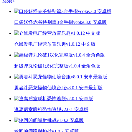
More
+
口袋妖怪赤爷特别篇3金手指vcoke.3.0 安卓版
仓鼠发电厂经营放置乐趣v1.0.12 中文版
超级弹丸论破1汉化完整版v1.0.4 全角色版
勇者斗恶龙怪物仙境台服v8.0.1 安卓最新版
逃离后室联机恐怖逃脱v2.0.1 安卓版
轮回凶间弹射挑战v1.0.2 安卓版