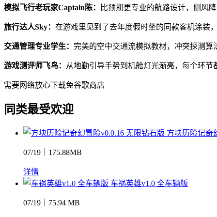
模拟飞行老玩家Captain陈：
比预期更专业的航路设计，侧风降
旅行达人Sky：
在游戏里见到了去年度假时坐的同款客机涂装
交通管理专业学生：
完美的空中交通流模拟教材，冲突探测算
游戏测评师飞鸟：
从地勤引导手势到机舱灯光渐亮，每个环节
需要网络
放心下载
免谷歌商店
同类最受欢迎
方块历险记奇幻冒
07/19｜175.88MB
详情
车祸英雄v1.0 全车辆版
07/19｜75.94 MB