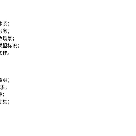
体系；
服务；
色场景；
联盟标识；
操作。
照明；
请求；
障；
令集；