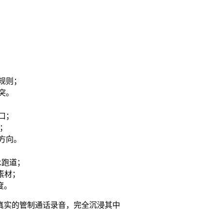
规则；
突。
口；
合；
方向。
R跑道；
素材；
度。
真实的管制通话录音，完全沉浸其中