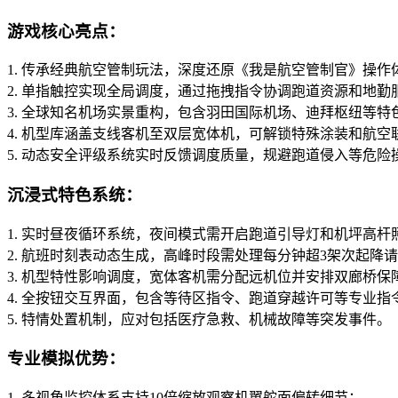
游戏核心亮点：
1. 传承经典航空管制玩法，深度还原《我是航空管制官》操作
2. 单指触控实现全局调度，通过拖拽指令协调跑道资源和地勤
3. 全球知名机场实景重构，包含羽田国际机场、迪拜枢纽等特
4. 机型库涵盖支线客机至双层宽体机，可解锁特殊涂装和航空
5. 动态安全评级系统实时反馈调度质量，规避跑道侵入等危险
沉浸式特色系统：
1. 实时昼夜循环系统，夜间模式需开启跑道引导灯和机坪高杆
2. 航班时刻表动态生成，高峰时段需处理每分钟超3架次起降
3. 机型特性影响调度，宽体客机需分配远机位并安排双廊桥保
4. 全按钮交互界面，包含等待区指令、跑道穿越许可等专业指
5. 特情处置机制，应对包括医疗急救、机械故障等突发事件。
专业模拟优势：
1. 多视角监控体系支持10倍缩放观察机翼舵面偏转细节；