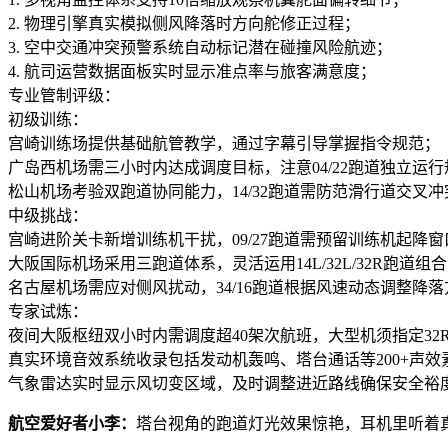
2. 物理引擎真实模拟侧风降落时方向舵修正过程；
3. 空中交通冲突预警系统自动标记潜在碰撞风险航迹；
4. 航司运营数据面板实时显示准点率与旅客满意度；
专业管制评级：
初级训练：
宫崎训练场提供基础航管教学，通过字幕引导掌握指令规范；
广岛西机场需三小时内达成调度目标，注意04/22跑道独立运行
松山机场考验双跑道协同能力，14/32跑道需防范滑行道交叉冲
中级挑战：
宫崎进阶关卡新增训练机干扰，09/27跑道需预留训练机起降窗
大阪国际机场采用三跑道体系，灵活运用14L/32L/32R跑道组
名古屋机场需应对侧风扰动，34/16跑道根据风速动态调整降落
专家试炼：
夜间大阪枢纽双小时内需调度超40架次航班，大型机须指定32
真实环境音效系统收录包括发动机轰鸣、塔台通话等200+声效
气象雷达实时显示风切变区域，及时调整进近路线确保安全裕
航空爱好者小李：
塔台视角的跑道灯光效果惊艳，耳机里听着