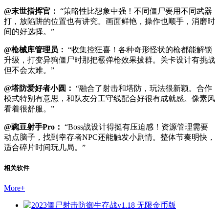
@末世指挥官：
“策略性比想象中强！不同僵尸要用不同武器
打，放陷阱的位置也有讲究。画面鲜艳，操作也顺手，消磨时
间的好选择。”
@枪械库管理员：
“收集控狂喜！各种奇形怪状的枪都能解锁
升级，打变异狗僵尸时那把霰弹枪效果拔群。关卡设计有挑战
但不会太难。”
@塔防爱好者小圆：
“融合了射击和塔防，玩法很新颖。合作
模式特别有意思，和队友分工守线配合好很有成就感。像素风
看着很舒服。”
@豌豆射手Pro：
“Boss战设计得挺有压迫感！资源管理需要
动点脑子，找到幸存者NPC还能触发小剧情。整体节奏明快，
适合碎片时间玩几局。”
相关软件
More
+