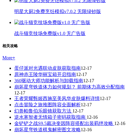
明星大厨2免费烹饪模拟v7.0.2 无限绿钞版
战斗猫竞技场免费版v1.0 无广告版
相关攻略
More
+
蛋仔派对光遇联动皮肤获取指南
12-17
原神赤王陵华丽宝箱开启指南
12-17
360驱动大师功能解析与卸载指南
12-17
崩坏星穹铁道体力如何规划？ 前期体力高效分配指南
12-17
王者荣耀甄姬西施至美风华皮肤爆料详情
12-17
点击冒险之旅推图阵容全面解析
12-17
幻兽帕鲁伯乐眼镜获取方法
12-17
逆水寒智者无情箱子密码获取指南
12-16
金铲铲之战S9.5裁决奎因阵容搭配出装羁绊攻略
12-16
崩坏星穹铁道棋鬼解密图文攻略
12-16