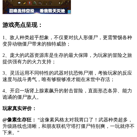
游戏亮点呈现：
1、敌人种类超乎想象，不仅要对抗人形僵尸，更需警惕各种
变异动物僵尸带来的独特威胁；
2、庞大的武器资源库是生存的最大保障，为玩家的冒险之旅
提供强有力的火力支持；
3、灵活运用不同特性的武器对抗恐怖尸潮，考验玩家的反应
速度与战斗勇气，唯有够狠够准才能在末世中存活；
4、开启一场肾上腺素飙升的射击冒险，直面形态各异、能力
诡谲的僵尸敌人。
玩家真实评价：
@像素生存狂：
“这像素风格太对我胃口了！武器种类超多，
升级路线也清晰，和朋友联机守塔打僵尸特别爽，一玩就停不
下来。”