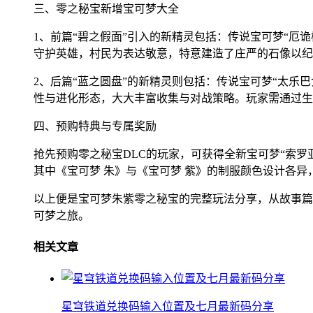
三、零之秘宝新增宝可梦大全
1、前篇“碧之假面”引入的新精灵包括：传说宝可梦“厄
守护英雄，村民为表达敬意，特意建造了庄严的石像以纪
2、后篇“蓝之圆盘”的新精灵则包括：传说宝可梦“太乐
性与进化形态，大大丰富收集与对战策略。玩家需通过生
四、预购特典与专属奖励
抢先预购零之秘宝DLC的玩家，可获得全新宝可梦“索罗
其中《宝可梦 朱》与《宝可梦 紫》的制服颜色设计各
以上便是宝可梦朱紫零之秘宝的完整玩法分享，从故事篇
可梦之旅。
相关文章
星穹铁道兑换码输入位置及七月最新码分享