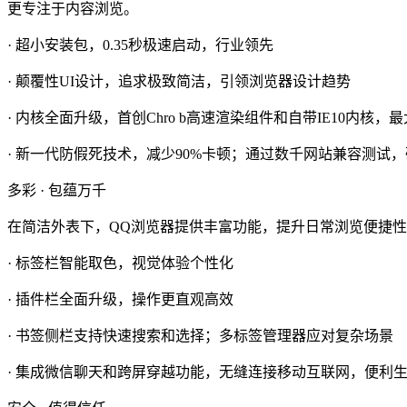
更专注于内容浏览。
· 超小安装包，0.35秒极速启动，行业领先
· 颠覆性UI设计，追求极致简洁，引领浏览器设计趋势
· 内核全面升级，首创Chro b高速渲染组件和自带IE10内核，
· 新一代防假死技术，减少90%卡顿；通过数千网站兼容测试
多彩 · 包蕴万千
在简洁外表下，QQ浏览器提供丰富功能，提升日常浏览便捷
· 标签栏智能取色，视觉体验个性化
· 插件栏全面升级，操作更直观高效
· 书签侧栏支持快速搜索和选择；多标签管理器应对复杂场景
· 集成微信聊天和跨屏穿越功能，无缝连接移动互联网，便利