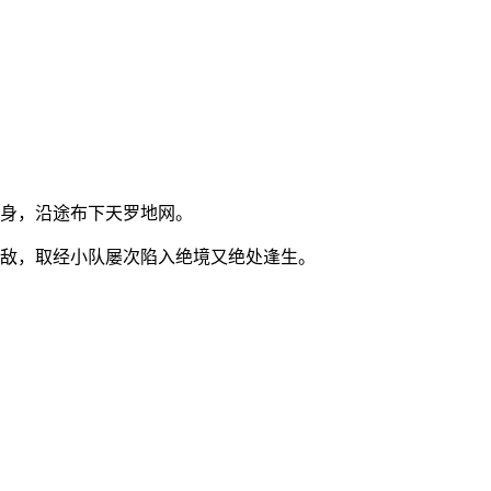
真身，沿途布下天罗地网。
强敌，取经小队屡次陷入绝境又绝处逢生。