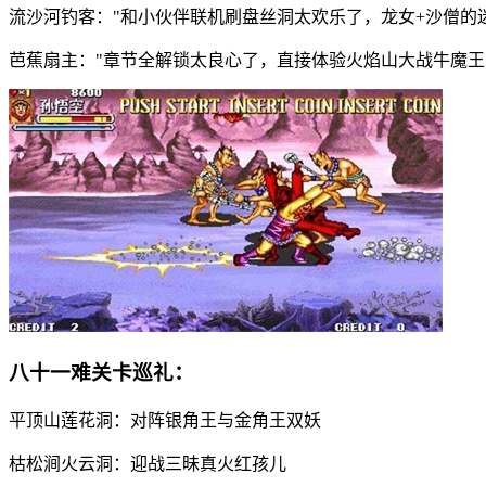
流沙河钓客："和小伙伴联机刷盘丝洞太欢乐了，龙女+沙僧的
芭蕉扇主："章节全解锁太良心了，直接体验火焰山大战牛魔王
八十一难关卡巡礼：
平顶山莲花洞：对阵银角王与金角王双妖
枯松涧火云洞：迎战三昧真火红孩儿