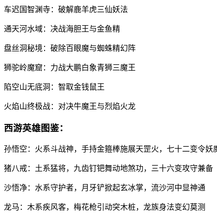
车迟国智渊寺：破解鹿羊虎三仙妖法
通天河水域：决战海胆王与金鱼精
盘丝洞秘境：破除百眼魔与蜘蛛精幻阵
狮驼岭魔窟：力战大鹏白象青狮三魔王
陷空山无底洞：智取金钱鼠王
火焰山终极战：对决牛魔王与烈焰火龙
西游英雄图鉴：
孙悟空：火系斗战神，手持金箍棒施展天罡火，七十二变令妖
猪八戒：土系猛将，九齿钉钯舞动地煞功，三十六变攻守兼备
沙悟净：水系守护者，月牙铲掀起玄冰掌，流沙河中显神通
龙马：木系疾风客，梅花枪引动突木桩，龙族身法变幻莫测