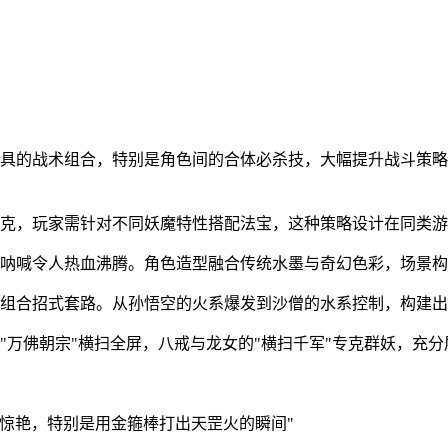
具的战术组合，特别是角色间的合体必杀技，大幅提升战斗策略性
相克，玩家需针对不同妖魔特性搭配法宝，这种策略设计在同类
技呐喊令人热血沸腾。角色造型融合传统水墨与奇幻色彩，场景
由组合招式套路。从孙悟空的火系爆发到沙僧的水系控制，构建
"万佛朝宗"横扫全屏，八戒与龙女的"横扫千军"专克群妖，充
惊艳，特别是用金箍棒打出天罡火的瞬间"