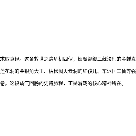
行求取真经。这条救世之路危机四伏，妖魔觊觎三藏法师的金蝉
山莲花洞的金银角大王、枯松涧火云洞的红孩儿、车迟国三仙等
余卷。这段荡气回肠的史诗旅程，正是游戏的核心精神所在。