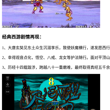
经典西游剧情再现：
1、大唐玄奘见东土众生沉溺享乐，致使妖魔横行，遂发愿西
2、幸得观音点化，悟空、八戒、龙女等护法随行。面对平顶
3、历经十四载跋涉，跨越八十一重磨难，最终取得真经五千