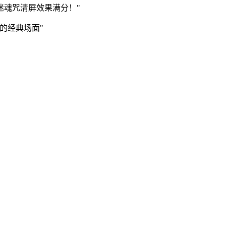
迷魂咒清屏效果满分！"
的经典场面"