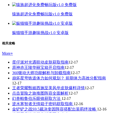
猿族超进化免费畅玩版v1.0 免费版
躲猫猫手游趣味挑战v1.0 安卓版
相关攻略
More
+
蛋仔派对光遇联动皮肤获取指南
12-17
原神赤王陵华丽宝箱开启指南
12-17
360驱动大师功能解析与卸载指南
12-17
崩坏星穹铁道体力如何规划？ 前期体力高效分配指南
12-17
王者荣耀甄姬西施至美风华皮肤爆料详情
12-17
点击冒险之旅推图阵容全面解析
12-17
幻兽帕鲁伯乐眼镜获取方法
12-17
逆水寒智者无情箱子密码获取指南
12-16
金铲铲之战S9.5裁决奎因阵容搭配出装羁绊攻略
12-16