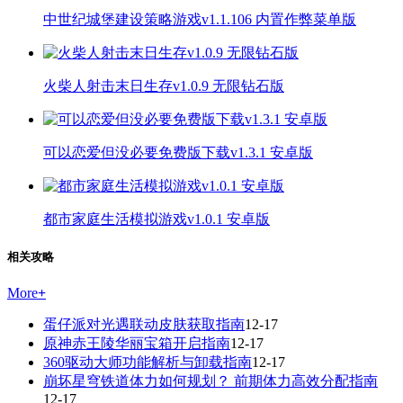
中世纪城堡建设策略游戏v1.1.106 内置作弊菜单版
火柴人射击末日生存v1.0.9 无限钻石版
可以恋爱但没必要免费版下载v1.3.1 安卓版
都市家庭生活模拟游戏v1.0.1 安卓版
相关攻略
More
+
蛋仔派对光遇联动皮肤获取指南
12-17
原神赤王陵华丽宝箱开启指南
12-17
360驱动大师功能解析与卸载指南
12-17
崩坏星穹铁道体力如何规划？ 前期体力高效分配指南
12-17