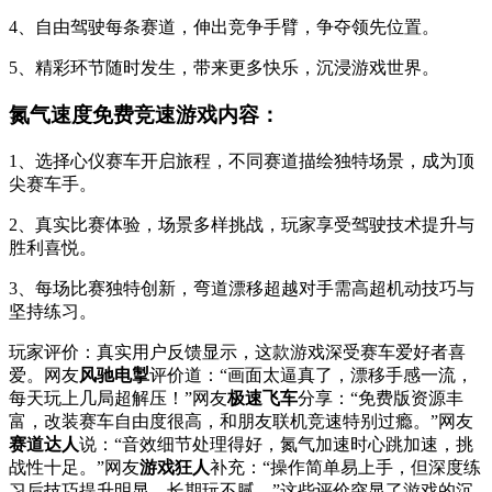
4、自由驾驶每条赛道，伸出竞争手臂，争夺领先位置。
5、精彩环节随时发生，带来更多快乐，沉浸游戏世界。
氮气速度免费竞速游戏内容：
1、选择心仪赛车开启旅程，不同赛道描绘独特场景，成为顶
尖赛车手。
2、真实比赛体验，场景多样挑战，玩家享受驾驶技术提升与
胜利喜悦。
3、每场比赛独特创新，弯道漂移超越对手需高超机动技巧与
坚持练习。
玩家评价：真实用户反馈显示，这款游戏深受赛车爱好者喜
爱。网友
风驰电掣
评价道：“画面太逼真了，漂移手感一流，
每天玩上几局超解压！”网友
极速飞车
分享：“免费版资源丰
富，改装赛车自由度很高，和朋友联机竞速特别过瘾。”网友
赛道达人
说：“音效细节处理得好，氮气加速时心跳加速，挑
战性十足。”网友
游戏狂人
补充：“操作简单易上手，但深度练
习后技巧提升明显，长期玩不腻。”这些评价突显了游戏的沉