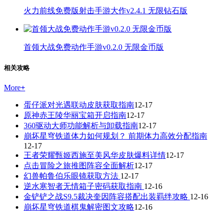
火力前线免费版射击手游大作v2.4.1 无限钻石版
首领大战免费动作手游v0.2.0 无限金币版
相关攻略
More
+
蛋仔派对光遇联动皮肤获取指南
12-17
原神赤王陵华丽宝箱开启指南
12-17
360驱动大师功能解析与卸载指南
12-17
崩坏星穹铁道体力如何规划？ 前期体力高效分配指南
12-17
王者荣耀甄姬西施至美风华皮肤爆料详情
12-17
点击冒险之旅推图阵容全面解析
12-17
幻兽帕鲁伯乐眼镜获取方法
12-17
逆水寒智者无情箱子密码获取指南
12-16
金铲铲之战S9.5裁决奎因阵容搭配出装羁绊攻略
12-16
崩坏星穹铁道棋鬼解密图文攻略
12-16