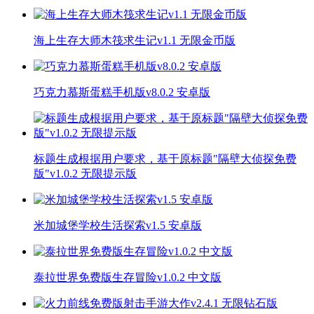
海上生存大师木筏求生记v1.1 无限金币版
巧克力慕斯蛋糕手机版v8.0.2 安卓版
标题生成根据用户要求，基于原标题"隔壁大侦探免费
版"v1.0.2 无限提示版
米加城堡学校生活探索v1.5 安卓版
泰拉世界免费版生存冒险v1.0.2 中文版